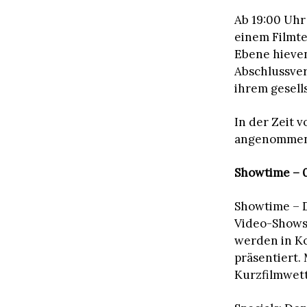
Ab 19:00 Uhr
einem Filmt
Ebene hieven
Abschlussver
ihrem gesell
In der Zeit 
angenommen
Showtime – 04
Showtime – D
Video-Shows
werden in K
präsentiert.
Kurzfilmwet