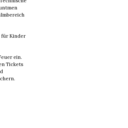
 Technische
tuntmen
ilmbereich
 für Kinder
euer ein.
en Tickets
nd
ichern.