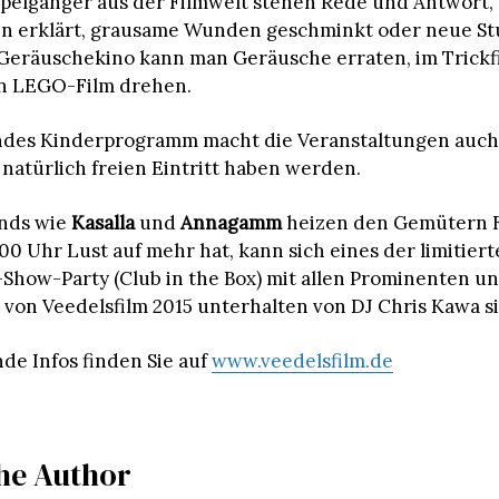
ppelgänger aus der Filmwelt stehen Rede und Antwort,
en erklärt, grausame Wunden geschminkt oder neue S
 Geräuschekino kann man Geräusche erraten, im Trickf
en LEGO-Film drehen.
ndes Kinderprogramm macht die Veranstaltungen auch
e natürlich freien Eintritt haben werden.
nds wie
Kasalla
und
Annagamm
heizen den Gemütern F
00 Uhr Lust auf mehr hat, kann sich eines der limitiert
r-Show-Party (Club in the Box) mit allen Prominenten u
von Veedelsfilm 2015 unterhalten von DJ Chris Kawa s
nde Infos finden Sie auf
www.veedelsfilm.de
he Author