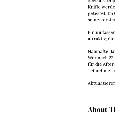
Specials: Do
Kniffe werd
getestet. Im
seinen erst
Ein umfasse
attraktiv, di
Namhafte Ba
Wer nach 22.
für die Afte
Teilnehmern 
Aktualisiere
About T