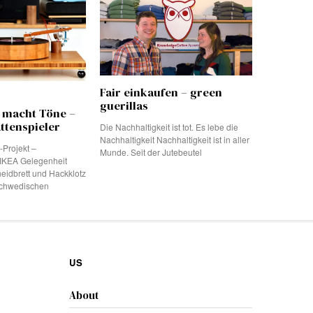
Fair einkaufen – green
guerillas
 macht Töne –
ttenspieler
Die Nachhaltigkeit ist tot. Es lebe die
Nachhaltigkeit Nachhaltigkeit ist in aller
Projekt –
Munde. Seit der Jutebeutel
y IKEA Gelegenheit
eidbrett und Hackklotz
schwedischen
US
About