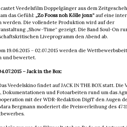
 castet Veedelsfilm Doppelgänger aus dem Zeitgescheh
eam das Gefühl:
„Zo Fooss noh Kölle jonn“
auf eine inte
 werden. Die vollendete Produktion wird auf der
anstaltung „Show–Time“ gezeigt. Die Band Soul-On ru
schaftskritischen Liveprogramm den Abend ab.
vom 19.06.2015 – 02.07.2015 werden die Wettbewerbsbei
 und bewertet.
.07.2015 – Jack in the Box:
as Veedelskino findet auf JACK IN THE BOX statt. Die 
, Dokumentationen und Fotoarbeiten rund um das Agn
ooperation mit der WDR-Redaktion DigiT den Augen d
 Mara Bergmann moderiert die Preisverleihung des 47:1
tbewerbes.