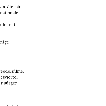
en, die mit
rnationale
ndet mit
träge
Veedelsfilme,
esviertel
er Bürger
1–