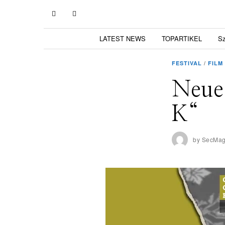
LATEST NEWS
TOPARTIKEL
S
FESTIVAL
/
FILM
Neue 
K“
by
SecMa