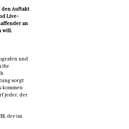
n den Auftakt
nd Live-
haffender an
will.
tografen und
 ihr
ch
tung sorgt
us kommen
f jeder, der
:11
, der im