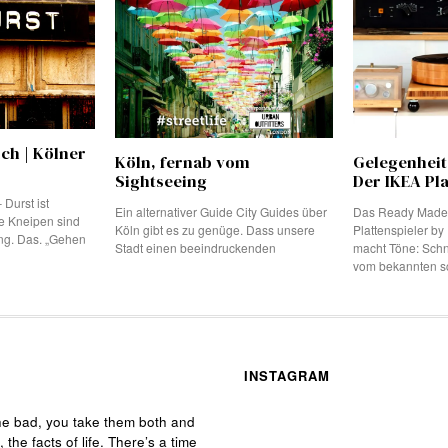
ich | Kölner
Köln, fernab vom
Gelegenheit
Sightseeing
Der IKEA Pla
 Durst ist
Ein alternativer Guide City Guides über
Das Ready Made-
e Kneipen sind
Köln gibt es zu genüge. Dass unsere
Plattenspieler b
ing. Das. „Gehen
Stadt einen beeindruckenden
macht Töne: Schn
vom bekannten 
INSTAGRAM
he bad, you take them both and
, the facts of life. There’s a time