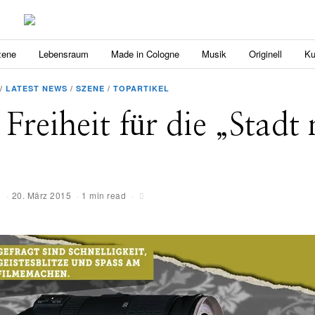
zene
Lebensraum
Made in Cologne
Musik
Originell
Ku
/
LATEST NEWS
/
SZENE
/
TOPARTIKEL
Freiheit für die „Stadt
g
20. März 2015
1 min read