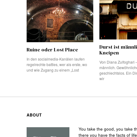
Durst ist männl
Ruine oder Lost Place
Kneipen
In den socialmedia-Kanälen laufen
Von Diana Zulfoghari –
regelrechte battles, wer als erste, wo
männlich. Gewöhnlich
und wie Zugang zu einem „Lost
geschlechtslos. Ein D
wir
ABOUT
You take the good, you take t
there you have the facts of life