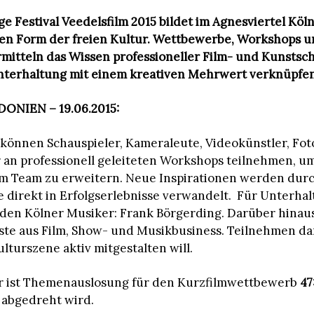
ge Festival Veedelsfilm 2015 bildet im Agnesviertel Köl
en Form der freien Kultur. Wettbewerbe, Workshops u
mitteln das Wissen professioneller Film- und Kunstsc
nterhaltung mit einem kreativen Mehrwert verknüpfen 
DONIEN – 19.06.2015:
 können Schauspieler, Kameraleute, Videokünstler, Fo
an professionell geleiteten Workshops teilnehmen, um
im Team zu erweitern. Neue Inspirationen werden dur
direkt in Erfolgserlebnisse verwandelt. Für Unterhal
 den Kölner Musiker: Frank Börgerding. Darüber hina
te aus Film, Show- und Musikbusiness. Teilnehmen dar
lturszene aktiv mitgestalten will.
r ist Themenauslosung für den Kurzfilmwettbewerb
47
 abgedreht wird.