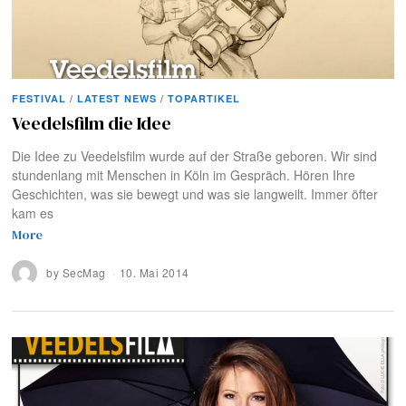
FESTIVAL
/
LATEST NEWS
/
TOPARTIKEL
Veedelsfilm die Idee
Die Idee zu Veedelsfilm wurde auf der Straße geboren. Wir sind
stundenlang mit Menschen in Köln im Gespräch. Hören Ihre
Geschichten, was sie bewegt und was sie langweilt. Immer öfter
kam es
More
by
SecMag
10. Mai 2014