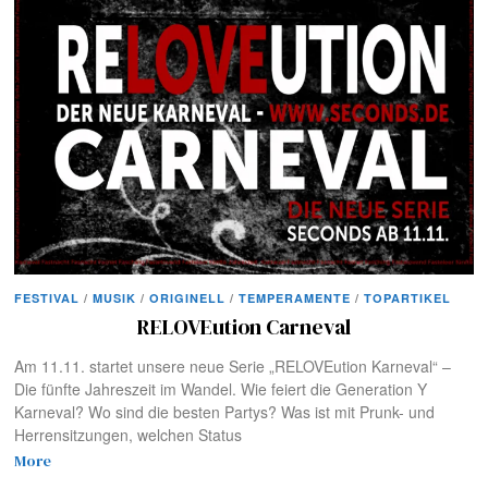
FESTIVAL
/
MUSIK
/
ORIGINELL
/
TEMPERAMENTE
/
TOPARTIKEL
RELOVEution Carneval
Am 11.11. startet unsere neue Serie „RELOVEution Karneval“ –
Die fünfte Jahreszeit im Wandel. Wie feiert die Generation Y
Karneval? Wo sind die besten Partys? Was ist mit Prunk- und
Herrensitzungen, welchen Status
More