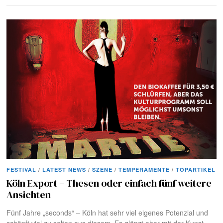
FESTIVAL
/
LATEST NEWS
/
SZENE
/
TEMPERAMENTE
/
TOPARTIKEL
Köln Export – Thesen oder einfach fünf weitere
Ansichten
Fünf Jahre „seconds“ – Köln hat sehr viel eigenes Potenzial und