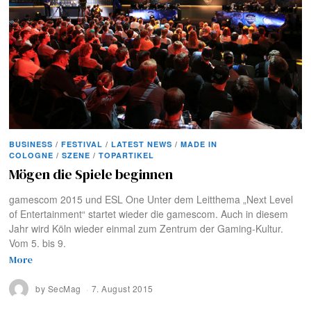
BUSINESS
/
FESTIVAL
/
LATEST NEWS
/
MADE IN
COLOGNE
/
SZENE
/
TOPARTIKEL
Mögen die Spiele beginnen
gamescom 2015 und ESL One Unter dem Leitthema „Next Level
of Entertainment“ startet wieder die gamescom. Auch in diesem
Jahr wird Köln wieder einmal zum Zentrum der Gaming-Kultur.
Vom 5. bis 9.
More
by
SecMag
7. August 2015