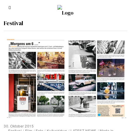
Festival
30. Oktober 2015
Festival
/
Film
/
Foto
/
Kulturzirkus
/
LATEST NEWS
/
Made in