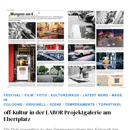
FESTIVAL
/
FILM
/
FOTO
/
KULTURZIRKUS
/
LATEST NEWS
/
MADE
IN
COLOGNE
/
ORIGINELL
/
SZENE
/
TEMPERAMENTE
/
TOPARTIKEL
off-Kultur in der LABOR Projektgalerie am
Ebertplatz
Die Dokumentation zu den Gewinnermotiven des Fotowalk bei