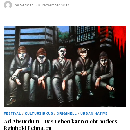
by
SecMag
8. November 2014
FESTIVAL
/
KULTURZIRKUS
/
ORIGINELL
/
URBAN NATIVE
Ad Absurdum – Das Leben kann nicht anders –
Reinhold Echnaton