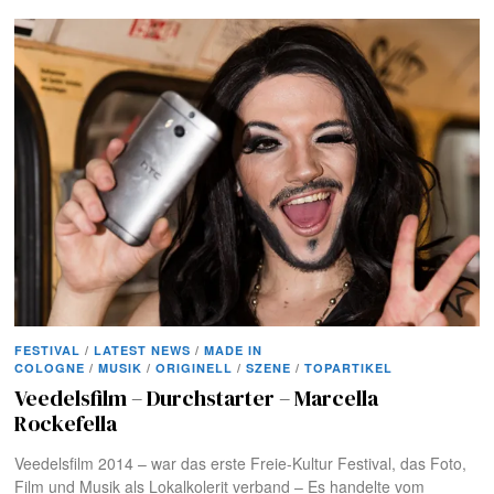
FESTIVAL
/
LATEST NEWS
/
MADE IN
COLOGNE
/
MUSIK
/
ORIGINELL
/
SZENE
/
TOPARTIKEL
Veedelsfilm – Durchstarter – Marcella
Rockefella
Veedelsfilm 2014 – war das erste Freie-Kultur Festival, das Foto,
Film und Musik als Lokalkolerit verband – Es handelte vom