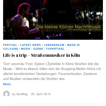
FESTIVAL
/
LATEST NEWS
/
LEBENSRAUM
/
MADE IN
COLOGNE
/
MUSIK
/
SZENE
/
TOPARTIKEL
Life is a trip – Straßenmusiker in Köln
Text: seconds/ Foto: Eyleen L’Éphélide In Kölns Straßen lebt die
Musik – Wird es Abend, füllen sich die Shopping-Meilen Kölns mit
allerlei künstlerischen Darbietungen. Feuerschlucker, Zauberer
und Musiker verwandeln die Straßen des
More
by
SecMag
25. April 2015