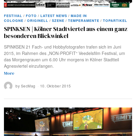
FESTIVAL
/
FOTO
/
LATEST NEWS
/
MADE IN
COLOGNE
/
ORIGINELL
/
SZENE
/
TEMPERAMENTE
/
TOPARTIKEL
SPINKSEN | Kölner Stadtviertel aus einem ganz
besonderen Blickwinkel
SPINKSEN 21 Fach- und Hobbyfotografen trafen sich im Juni
2015, im Rahmen des „NON-PROFIT“ Veedelsfilm Festival, um
das Morgengrauen um 6.00 Uhr morgens in Kölner Stadtteil
Agnesviertel einzufangen.
More
by
SecMag
10. Oktober 2015