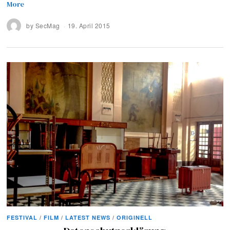
More
by
SecMag
19. April 2015
FESTIVAL
/
FILM
/
LATEST NEWS
/
ORIGINELL