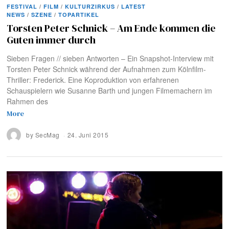
FESTIVAL
/
FILM
/
KULTURZIRKUS
/
LATEST
NEWS
/
SZENE
/
TOPARTIKEL
Torsten Peter Schnick – Am Ende kommen die
Guten immer durch
Sieben Fragen // sieben Antworten – Ein Snapshot-Interview mit
Torsten Peter Schnick während der Aufnahmen zum Kölnfilm-
Thriller: Frederick. Eine Koproduktion von erfahrenen
Schauspielern wie Susanne Barth und jungen Filmemachern im
Rahmen des
More
by
SecMag
24. Juni 2015