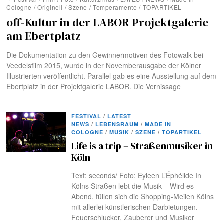
Cologne
/
Originell
/
Szene
/
Temperamente
/
TOPARTIKEL
off-Kultur in der LABOR Projektgalerie
am Ebertplatz
Die Dokumentation zu den Gewinnermotiven des Fotowalk bei
Veedelsfilm 2015, wurde in der Novemberausgabe der Kölner
Illustrierten veröffentlicht. Parallel gab es eine Ausstellung auf dem
Ebertplatz in der Projektgalerie LABOR. Die Vernissage
FESTIVAL
/
LATEST
NEWS
/
LEBENSRAUM
/
MADE IN
COLOGNE
/
MUSIK
/
SZENE
/
TOPARTIKEL
Life is a trip – Straßenmusiker in
Köln
Text: seconds/ Foto: Eyleen L’Éphélide In
Kölns Straßen lebt die Musik – Wird es
Abend, füllen sich die Shopping-Meilen Kölns
mit allerlei künstlerischen Darbietungen.
Feuerschlucker, Zauberer und Musiker