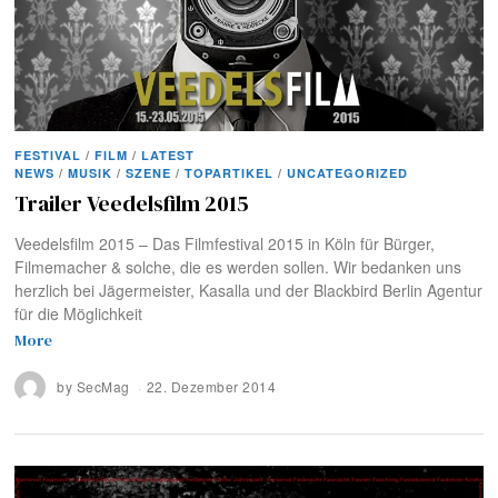
FESTIVAL
/
FILM
/
LATEST
NEWS
/
MUSIK
/
SZENE
/
TOPARTIKEL
/
UNCATEGORIZED
Trailer Veedelsfilm 2015
Veedelsfilm 2015 – Das Filmfestival 2015 in Köln für Bürger,
Filmemacher & solche, die es werden sollen. Wir bedanken uns
herzlich bei Jägermeister, Kasalla und der Blackbird Berlin Agentur
für die Möglichkeit
More
by
SecMag
22. Dezember 2014