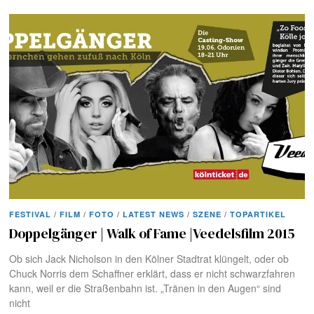
FESTIVAL
/
FILM
/
FOTO
/
LATEST NEWS
/
SZENE
/
TOPARTIKEL
Doppelgänger | Walk of Fame |Veedelsfilm 2015
Ob sich Jack Nicholson in den Kölner Stadtrat klüngelt, oder ob
Chuck Norris dem Schaffner erklärt, dass er nicht schwarzfahren
kann, weil er die Straßenbahn ist. „Tränen in den Augen“ sind
nicht