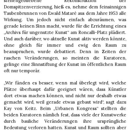
stehengebliebene Rekonstruktion der
Domspitzenverzierung, hieß es, nehme dem feinsinnigen
Taubenbrunnen von Ewald Mataré aus dem Jahre 1953 alle
Wirkung. Um jedoch nicht einfach abzuräumen, was
gerade keinen Sinn macht, wurde für die Errichtung eines
„Archivs für ungenutzte Kunst“ am Roncalli-Platz plädiert.
Und auch darüber, wo aktuelle Kunst aktiv werden könnte,
ohne gleich für immer und ewig den Raum zu
beanspruchen, wurde debattiert. Denn in Zeiten der
raschen Veränderungen, so meinten die Kuratoren,
gelinge eine Sinnstiftung der Kunst im öffentlichen Raum
oft nur temporär.
„Wir fänden es besser, wenn mal überlegt wird, welche
Plätze überhaupt dafür geeignet wären, dass Künstler
dort etwas machen können, und nicht nur deshalb etwas
gemacht wird, weil gerade etwas gebaut wird“, sagt dazu
Kay von Keitz. Beim „Urbanen Kongress“ stellten die
beiden Kuratoren nämlich fest, dass viele der Kunstwerke
durch bauliche Veränderungen ihre ursprüngliche
Bedeutung verloren hatten. Kunst und Raum sollten aber