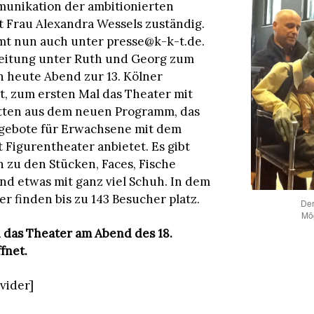
munikation der ambitionierten
st Frau Alexandra Wessels zuständig.
mt nun auch unter presse@k-k-t.de.
leitung unter Ruth und Georg zum
n heute Abend zur 13. Kölner
, zum ersten Mal das Theater mit
itten aus dem neuen Programm, das
gebote für Erwachsene mit dem
Figurentheater anbietet. Es gibt
 zu den Stücken, Faces, Fische
nd etwas mit ganz viel Schuh. In dem
r finden bis zu 143 Besucher platz.
Der
Mög
rd das Theater am Abend des 18.
fnet.
ivider]