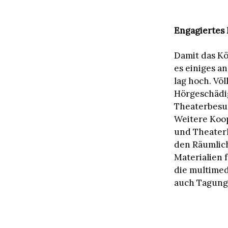
Engagiertes
Damit das Kö
es einiges a
lag hoch. Vö
Hörgeschädi
Theaterbesuc
Weitere Koop
und Theaterl
den Räumlic
Materialien 
die multime
auch Tagung