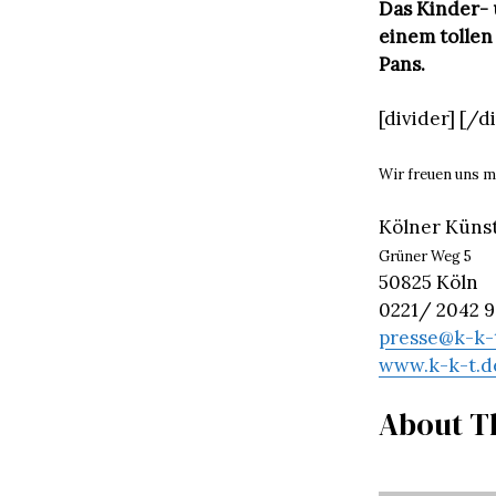
Das Kinder- 
einem tolle
Pans.
[divider] [/d
Wir freuen uns m
Kölner Künst
Grüner Weg 5
50825 Köln
0221/ 2042 
presse@k-k-
www.k-k-t.d
About T