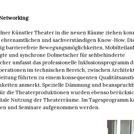
 Networking
lner Künstler Theater in die neuen Räume ziehen kon
n ehrenamtlichen und sachverständigen Know-How. Di
llig barrierefreie Bewegungsmöglichkeiten, Mobilteila
gte und synchrone Dolmetscher für sehbehinderte
her umfasst das professionelle Inklusionsprogramm d
erationen im technischen Bereich, zwischen Architek
eitung führten zu einem konsequenten Qualitätsansti
hkeiten anmerkt. Spezielle Dämmung und beanspruch
für die Theaterproduktionen wurden ebenso berücksich
diale Nutzung der Theaterräume. Im Tagesprogramm k
en und Seminare aufgenommen werden.