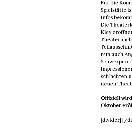
Für die Kom
Spielstätte i
Infos bekom
Die Theater
Kley eröffne
Theaternacht
Teilausschn
nun auch An
Schwerpunkt 
Impressionen
schlachten u
neuen Theate
Offiziell wi
Oktober eröf
[divider] [/d