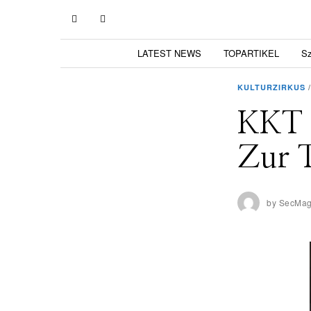
LATEST NEWS
TOPARTIKEL
S
KULTURZIRKUS
/
KKT 
Zur 
by
SecMa