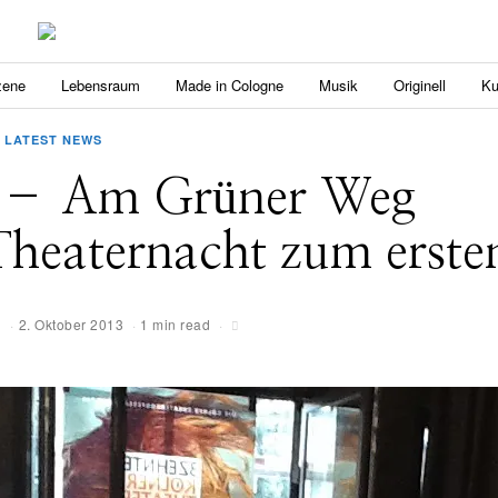
zene
Lebensraum
Made in Cologne
Musik
Originell
Ku
LATEST NEWS
– Am Grüner Weg
Theaternacht zum erste
g
2. Oktober 2013
1 min read