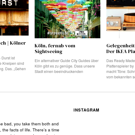
ich | Kölner
Köln, fernab vom
Gelegenheit
Sightseeing
Der IKEA Pla
 Durst ist
Ein alternativer Guide City Guides über
Das Ready Made-
e Kneipen sind
Köln gibt es zu genüge. Dass unsere
Plattenspieler b
ing. Das. „Gehen
Stadt einen beeindruckenden
macht Töne: Schn
vom bekannten 
INSTAGRAM
he bad, you take them both and
, the facts of life. There’s a time