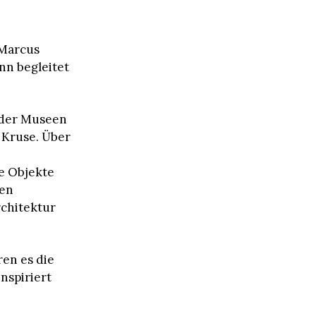
 Marcus
nn begleitet
 der Museen
 Kruse. Über
e Objekte
ten
rchitektur
en es die
nspiriert