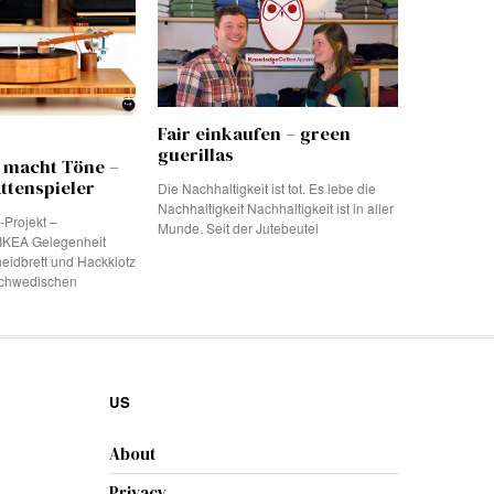
Fair einkaufen – green
guerillas
 macht Töne –
ttenspieler
Die Nachhaltigkeit ist tot. Es lebe die
Nachhaltigkeit Nachhaltigkeit ist in aller
Projekt –
Munde. Seit der Jutebeutel
y IKEA Gelegenheit
eidbrett und Hackklotz
schwedischen
US
About
Privacy