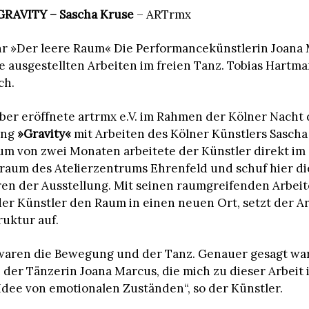
GRAVITY – Sascha Kruse
– ARTrmx
Uhr »Der leere Raum« Die Performancekünstlerin Joana
ie ausgestellten Arbeiten im freien Tanz. Tobias Hartma
ch.
er eröffnete artrmx e.V. im Rahmen der Kölner Nacht
ung
»Gravity«
mit Arbeiten des Kölner Künstlers Sascha
um von zwei Monaten arbeitete der Künstler direkt im
raum des Atelierzentrums Ehrenfeld und schuf hier di
en der Ausstellung. Mit seinen raumgreifenden Arbei
er Künstler den Raum in einen neuen Ort, setzt der A
ruktur auf.
waren die Bewegung und der Tanz. Genauer gesagt war
er Tänzerin Joana Marcus, die mich zu dieser Arbeit i
Idee von emotionalen Zuständen“, so der Künstler.