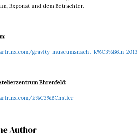
um, Exponat und dem Betrachter.
m:
artrmx.com/gravity-museumsnacht-k%C3%B6ln-2013
Atelierzentrum Ehrenfeld:
.artrmx.com/k%C3%BCnstler
he Author