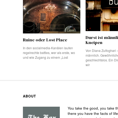
Durst ist männl
Ruine oder Lost Place
Kneipen
In den socialmedia-Kanälen laufen
Von Diana Zulfoghari –
regelrechte battles, wer als erste, wo
männlich. Gewöhnlich
und wie Zugang zu einem „Lost
geschlechtslos. Ein D
wir
ABOUT
You take the good, you take t
there you have the facts of life