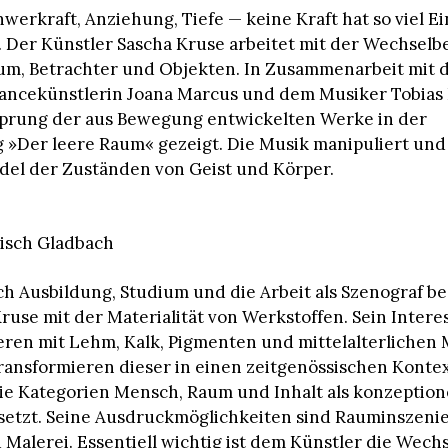
werkraft, Anziehung, Tiefe — keine Kraft hat so viel Ei
 Der Künstler Sascha Kruse arbeitet mit der Wechsel
m, Betrachter und Objekten. In Zusammenarbeit mit 
ancekünstlerin Joana Marcus und dem Musiker Tobia
sprung der aus Bewegung entwickelten Werke in der
 »Der leere Raum« gezeigt. Die Musik manipuliert und 
del der Zuständen von Geist und Körper.
gisch Gladbach
h Ausbildung, Studium und die Arbeit als Szenograf be
Kruse mit der Materialität von Werkstoffen. Sein Intere
ren mit Lehm, Kalk, Pigmenten und mittelalterlichen 
ansformieren dieser in einen zeitgenössischen Kontex
die Kategorien Mensch, Raum und Inhalt als konzeption
etzt. Seine Ausdruckmöglichkeiten sind Rauminszeni
 Malerei. Essentiell wichtig ist dem Künstler die Wec