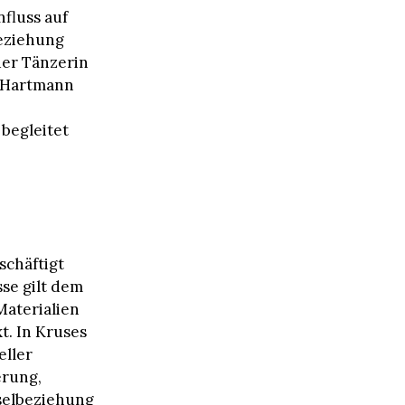
nfluss auf
beziehung
der Tänzerin
s Hartmann
begleitet
schäftigt
sse gilt dem
Materialien
t. In Kruses
eller
erung,
hselbeziehung