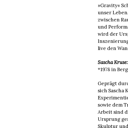
»Gravity« Sch
unser Leben.
zwischen Rau
und Perform
wird der Ur
Inszenierung
live den Wan
Sascha Kruse:
*1978 in Ber
Geprägt durc
sich Sascha 
Experimentie
sowie dem Tr
Arbeit sind 
Ursprung ges
Skulptur und