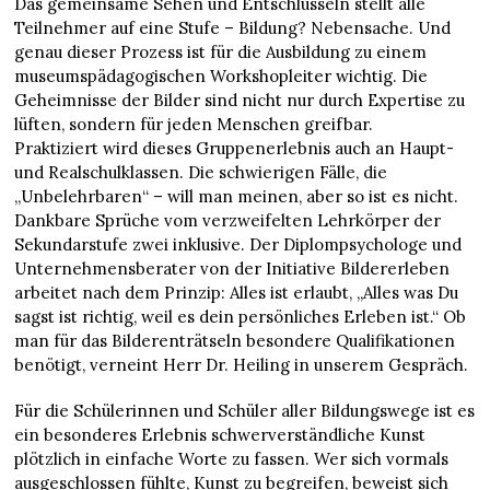
Das gemeinsame Sehen und Entschlüsseln stellt alle
Teilnehmer auf eine Stufe – Bildung? Nebensache. Und
genau dieser Prozess ist für die Ausbildung zu einem
museumspädagogischen Workshopleiter wichtig. Die
Geheimnisse der Bilder sind nicht nur durch Expertise zu
lüften, sondern für jeden Menschen greifbar.
Praktiziert wird dieses Gruppenerlebnis auch an Haupt-
und Realschulklassen. Die schwierigen Fälle, die
„Unbelehrbaren“ – will man meinen, aber so ist es nicht.
Dankbare Sprüche vom verzweifelten Lehrkörper der
Sekundarstufe zwei inklusive. Der Diplompsychologe und
Unternehmensberater von der Initiative Bildererleben
arbeitet nach dem Prinzip: Alles ist erlaubt, „Alles was Du
sagst ist richtig, weil es dein persönliches Erleben ist.“ Ob
man für das Bilderenträtseln besondere Qualifikationen
benötigt, verneint Herr Dr. Heiling in unserem Gespräch.
Für die Schülerinnen und Schüler aller Bildungswege ist es
ein besonderes Erlebnis schwerverständliche Kunst
plötzlich in einfache Worte zu fassen. Wer sich vormals
ausgeschlossen fühlte, Kunst zu begreifen, beweist sich