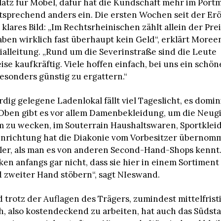
latz für Möbel, dafür hat die Kundschaft mehr im Por
sprechend anders ein. Die ersten Wochen seit der Er
klares Bild: „Im Rechtsrheinischen zählt allein der Preis
en wirklich fast überhaupt kein Geld“, erklärt More
ialleitung. „Rund um die Severinstraße sind die Leute
se kaufkräftig. Viele hoffen einfach, bei uns ein schön
esonders günstig zu ergattern.“
dig gelegene Ladenlokal fällt viel Tageslicht, es domin
Oben gibt es vor allem Damenbekleidung, um die Neug
 zu wecken, im Souterrain Haushaltswaren, Sportkle
inrichtung hat die Diakonie vom Vorbesitzer übernomm
ler, als man es von anderen Second-Hand-Shops kennt
n anfangs gar nicht, dass sie hier in einem Sortiment
zweiter Hand stöbern“, sagt NIeswand.
trotz der Auflagen des Trägers, zumindest mittelfrist
ch, also kostendeckend zu arbeiten, hat auch das Südst