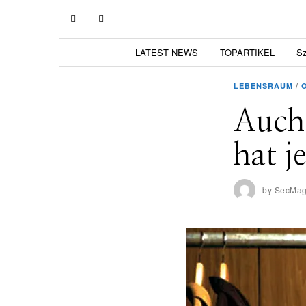
LATEST NEWS
TOPARTIKEL
S
LEBENSRAUM
/
Auch 
hat j
by
SecMa