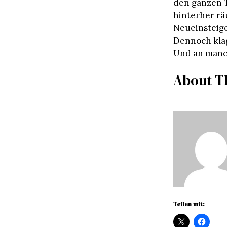
den ganzen T
hinterher rä
Neueinsteig
Dennoch klagt
Und an manc
About T
Teilen mit: