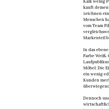
Kalk wenig P
kauft dement
zeichnen ein 
Menschen hab
vom Team Fil
vergleichswei
Markenteil b
In das ebener
Farbe Weiß. 
Laufpublikum
Möbel. Die E
ein wenig ed
Kunden merke
überwiegend 
Dennoch und 
wirtschaftli