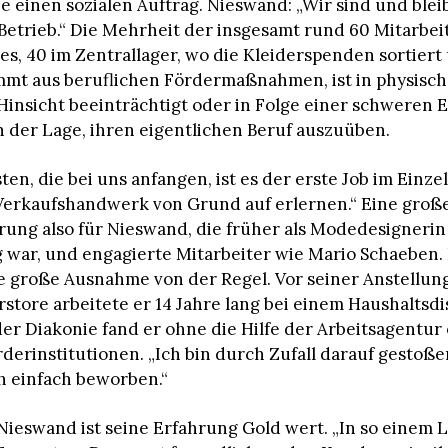
ie einen sozialen Auftrag. Nieswand: „Wir sind und blei
 Betrieb.“ Die Mehrheit der insgesamt rund 60 Mitarbeit
res, 40 im Zentrallager, wo die Kleiderspenden sortiert
mt aus beruflichen Fördermaßnahmen, ist in physisch
Hinsicht beeinträchtigt oder in Folge einer schweren
n der Lage, ihren eigentlichen Beruf auszuüben.
ten, die bei uns anfangen, ist es der erste Job im Einze
Verkaufshandwerk von Grund auf erlernen.“ Eine groß
ung also für Nieswand, die früher als Modedesignerin
g war, und engagierte Mitarbeiter wie Mario Schaeben.
die große Ausnahme von der Regel. Vor seiner Anstellun
rstore arbeitete er 14 Jahre lang bei einem Haushaltsdi
der Diakonie fand er ohne die Hilfe der Arbeitsagentur
rderinstitutionen. „Ich bin durch Zufall darauf gestoß
h einfach beworben.“
ieswand ist seine Erfahrung Gold wert. „In so einem 