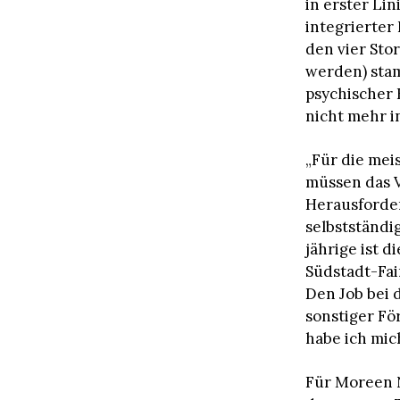
in erster Lin
integrierter
den vier Sto
werden) stam
psychischer 
nicht mehr i
„Für die meis
müssen das 
Herausforder
selbstständi
jährige ist 
Südstadt-Fai
Den Job bei 
sonstiger Fö
habe ich mic
Für Moreen N