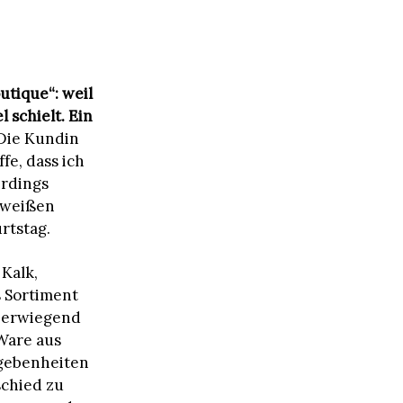
utique“: weil
 schielt. Ein
Die Kundin
fe, dass ich
erdings
t weißen
rtstag.
 Kalk,
s Sortiment
überwiegend
Ware aus
gebenheiten
schied zu