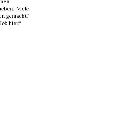
hnen
eben. „Viele
en gemacht.“
Job hier.“