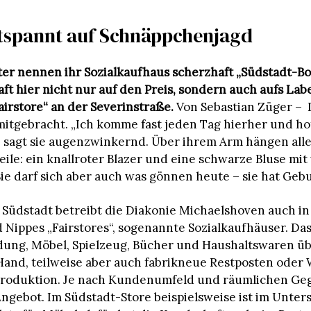
ntspannt auf Schnäppchenjagd
ter nennen ihr Sozialkaufhaus scherzhaft „Südstadt-Bo
t hier nicht nur auf den Preis, sondern auch aufs Label
airstore“ an der Severinstraße.
Von Sebastian Züger – 
itgebracht. „Ich komme fast jeden Tag hierher und hof
“, sagt sie augenzwinkernd. Über ihrem Arm hängen all
eile: ein knallroter Blazer und eine schwarze Bluse mi
ie darf sich aber auch was gönnen heute – sie hat Gebu
 Südstadt betreibt die Diakonie Michaelshoven auch in
Nippes „Fairstores“, sogenannte Sozialkaufhäuser. Da
dung, Möbel, Spielzeug, Bücher und Haushaltswaren 
Hand, teilweise aber auch fabrikneue Restposten oder 
roduktion. Je nach Kundenumfeld und räumlichen Ge
 Angebot. Im Südstadt-Store beispielsweise ist im Unter