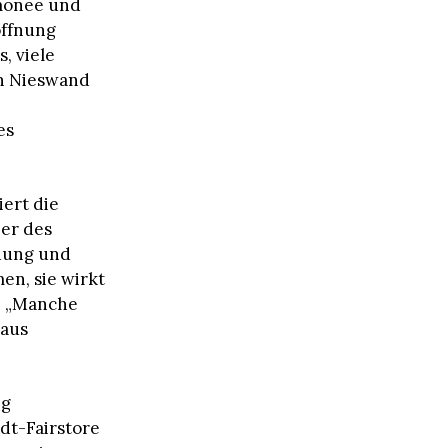
tmonee und
öffnung
, viele
en Nieswand
es
iert die
ier des
idung und
en, sie wirkt
. „Manche
 aus
ig
adt-Fairstore