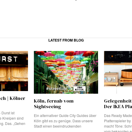
LATEST FROM BLOG
ich | Kölner
Köln, fernab vom
Gelegenheit
Sightseeing
Der IKEA Pla
 Durst ist
Ein alternativer Guide City Guides über
Das Ready Made-
e Kneipen sind
Köln gibt es zu genüge. Dass unsere
Plattenspieler b
ing. Das. „Gehen
Stadt einen beeindruckenden
macht Töne: Schn
vom bekannten 