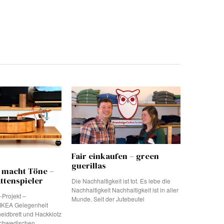
Fair einkaufen – green
guerillas
 macht Töne –
ttenspieler
Die Nachhaltigkeit ist tot. Es lebe die
Nachhaltigkeit Nachhaltigkeit ist in aller
Projekt –
Munde. Seit der Jutebeutel
y IKEA Gelegenheit
eidbrett und Hackklotz
schwedischen