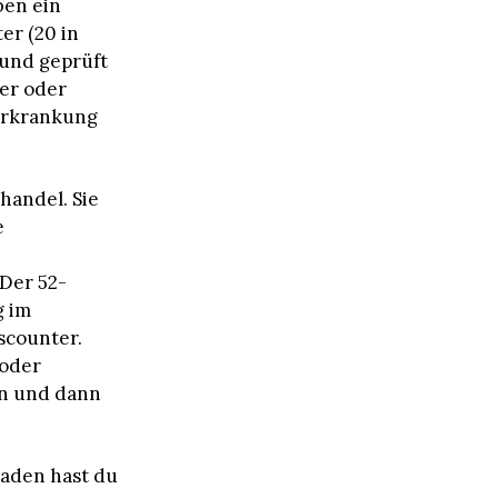
ben ein
er (20 in
 und geprüft
er oder
 Erkrankung
lhandel. Sie
e
 Der 52-
g im
scounter.
 oder
en und dann
Laden hast du