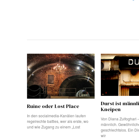
Durst ist männl
Ruine oder Lost Place
Kneipen
In den socialmedia-Kanälen laufen
Von Diana Zulfoghari –
regelrechte battles, wer als erste, wo
männlich. Gewöhnlich
und wie Zugang zu einem „Lost
geschlechtslos. Ein D
wir