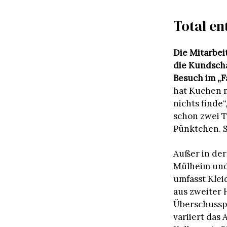
Total e
Die Mitarbei
die Kundschaf
Besuch im „F
hat Kuchen m
nichts finde
schon zwei T
Pünktchen. S
Außer in der
Mülheim und 
umfasst Klei
aus zweiter 
Überschussp
variiert das