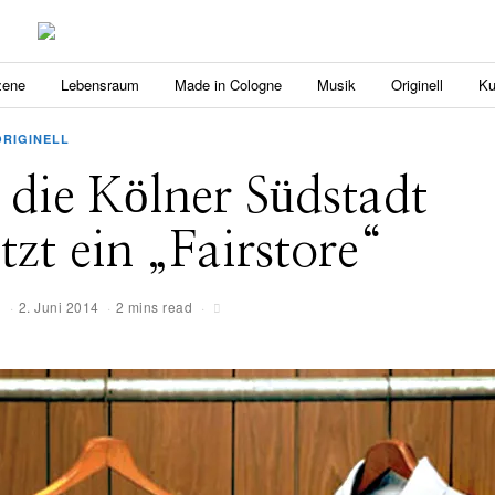
zene
Lebensraum
Made in Cologne
Musik
Originell
Ku
ORIGINELL
die Kölner Südstadt
etzt ein „Fairstore“
g
2. Juni 2014
2 mins read