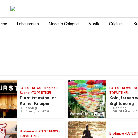
zene
Lebensraum
Made in Cologne
Musik
Originell
Ku
LATEST NEWS
Originell
LATEST NEWS
Sz
Szene
TOPARTIKEL
TOPARTIKEL
Durst ist männlich |
Köln, fernab 
Kölner Kneipen
Sightseeing
SecMag
SecMag
30. August 2019
20. Oktober 20
Biolance
LATEST NEWS
Biolance
LATES
TOPARTIKEL