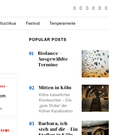
lturzirkus
Festival
Temperamente
POPULAR POSTS
Biolance –
01
Ausgewählte
Termine
Mitten in Köln
ene
02
Kölns kaiserlicher
vom
Kronleuchter – Die
„gute Stube“ der
18
Kölner Kanalisation
Barbara, ich
03
steh auf dir – Ein
T NEWS
Stollen in Köln