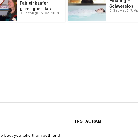
Floating –
Fair einkaufen –
Schwerelos
green guerillas
SecMag
7. Ap
SecMag
5. Mai 2018
INSTAGRAM
he bad, you take them both and