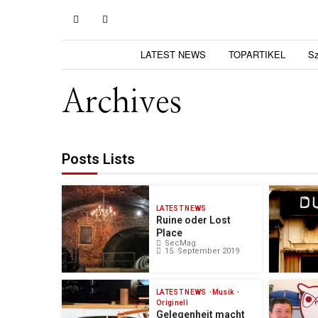
LATEST NEWS
TOPARTIKEL
S
Archives
Posts Lists
LATEST NEWS
Ruine oder Lost
Place
SecMag
15. September 2019
LATEST NEWS
Musik
Originell
Gelegenheit macht