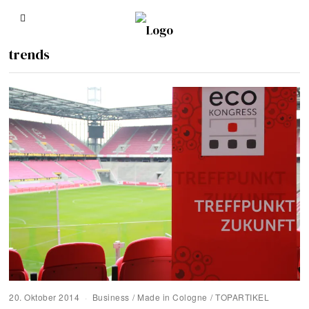
trends
20. Oktober 2014
Business
/
Made in Cologne
/
TOPARTIKEL