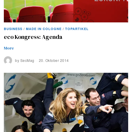
BUSINESS
/
MADE IN COLOGNE
/
TOPARTIKEL
eco Kongress: Agenda
More
by
SecMag
20. Oktober 2014