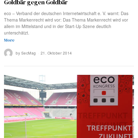
Goldbär gegen Goldbär
eco – Verband der deutschen Internetwirtschaft e. V. warnt: Das
Thema Markenrecht wird vor: Das Thema Markenrecht wird vor
allem im Mittelstand und in der Start-Up Szene deutlich
unterschätzt.
More
by
SecMag
21. Oktober 2014