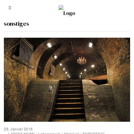
sonstiges
28. Januar 2016
LATEST NEWS
/
Lebensraum
/
Originell
/
TOPARTIKEL