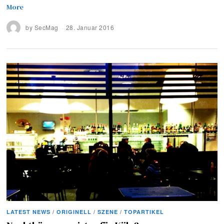
More
by
SecMag
28. Januar 2016
LATEST NEWS
/
ORIGINELL
/
SZENE
/
TOPARTIKEL