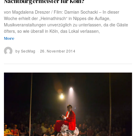
Nachtbürgermeister für Köln?
von Magdalena Dreszer / Film: Damian Sochacki – In dieser
Woche erhielt der „Heimathirsch“ in Nippes die Auflage,
Musikveranstaltungen unverzüglich zu unterlassen, da die Gäste
öfters, so wie überall in Köln, das Lokal verlassen,
More
by
SecMag
26. November 2014