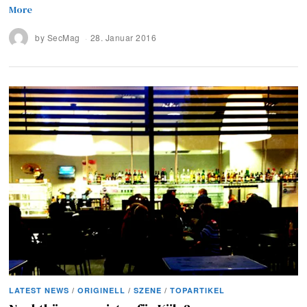
More
by
SecMag
28. Januar 2016
LATEST NEWS
/
ORIGINELL
/
SZENE
/
TOPARTIKEL