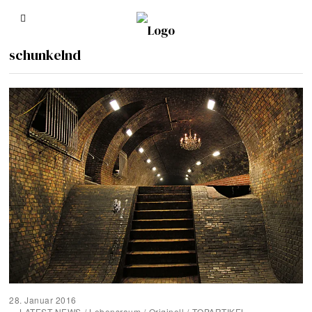
schunkelnd
28. Januar 2016
LATEST NEWS
/
Lebensraum
/
Originell
/
TOPARTIKEL