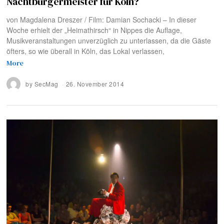
Nachtbürgermeister für Köln?
von Magdalena Dreszer / Film: Damian Sochacki – In dieser
Woche erhielt der „Heimathirsch“ in Nippes die Auflage,
Musikveranstaltungen unverzüglich zu unterlassen, da die Gäste
öfters, so wie überall in Köln, das Lokal verlassen,
More
by
SecMag
26. November 2014