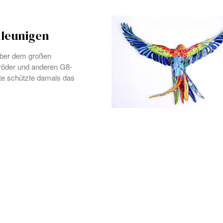
hleunigen
 über dem großen
röder und anderen G8-
te schützte damals das