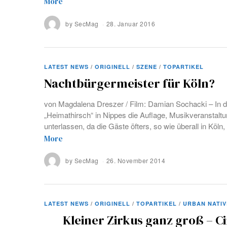
More
by
SecMag
28. Januar 2016
LATEST NEWS
/
ORIGINELL
/
SZENE
/
TOPARTIKEL
Nachtbürgermeister für Köln?
von Magdalena Dreszer / Film: Damian Sochacki – In d
„Heimathirsch“ in Nippes die Auflage, Musikveranstalt
unterlassen, da die Gäste öfters, so wie überall in Köln
More
by
SecMag
26. November 2014
LATEST NEWS
/
ORIGINELL
/
TOPARTIKEL
/
URBAN NATIV
Kleiner Zirkus ganz groß – C