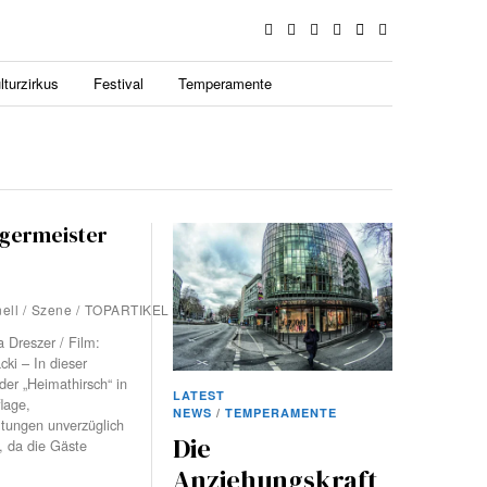
lturzirkus
Festival
Temperamente
germeister
nell
/
Szene
/
TOPARTIKEL
 Dreszer / Film:
ki – In dieser
der „Heimathirsch“ in
LATEST
lage,
NEWS
/
TEMPERAMENTE
ltungen unverzüglich
Die
, da die Gäste
Anziehungskraft