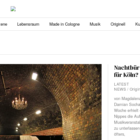
zene
Lebensraum
Made in Cologne
Musik
Originell
Ku
Nachtbür
für Köln?
LATEST
NEWS
/
Origi
von Magdalena
Damian Sochac
Woche erhielt 
Nippes die Auf
Musikveransta
zu unterlassen
öfters,