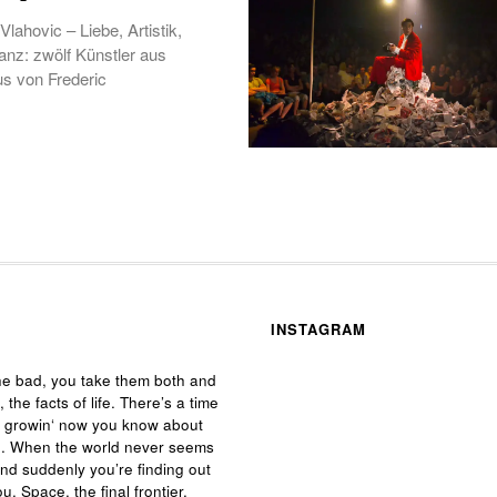
ahovic – Liebe, Artistik,
nz: zwölf Künstler aus
s von Frederic
INSTAGRAM
he bad, you take them both and
, the facts of life. There’s a time
e growin‘ now you know about
 life. When the world never seems
and suddenly you’re finding out
ou. Space, the final frontier.