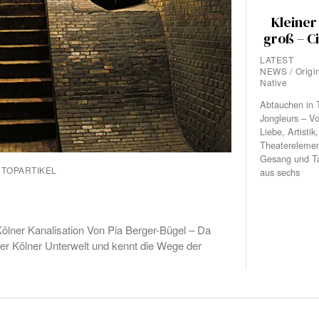
Kleiner
groß – C
LATEST
NEWS
/
Origi
Native
Abtauchen in 
Jongleurs – Vo
Liebe, Artisti
Theaterelemen
Gesang und Ta
TOPARTIKEL
aus sechs
 Kölner Kanalisation Von Pia Berger-Bügel – Da
 der Kölner Unterwelt und kennt die Wege der