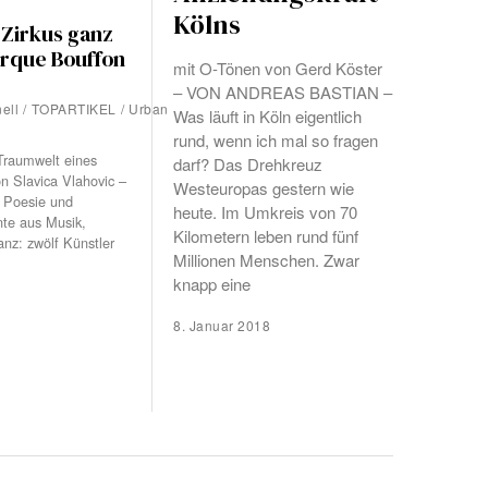
Kölns
 Zirkus ganz
irque Bouffon
mit O-Tönen von Gerd Köster
– VON ANDREAS BASTIAN –
nell
/
TOPARTIKEL
/
Urban
Was läuft in Köln eigentlich
rund, wenn ich mal so fragen
Traumwelt eines
darf? Das Drehkreuz
n Slavica Vlahovic –
Westeuropas gestern wie
k, Poesie und
heute. Im Umkreis von 70
te aus Musik,
Kilometern leben rund fünf
nz: zwölf Künstler
Millionen Menschen. Zwar
knapp eine
8. Januar 2018