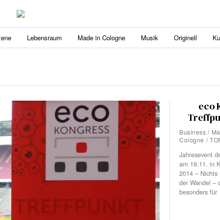
zene
Lebensraum
Made in Cologne
Musik
Originell
Ku
eco 
Treffpu
Business
/
Ma
Cologne
/
TO
Jahresevent de
am 19.11. in 
2014 – Nichts 
der Wandel – d
besonders für