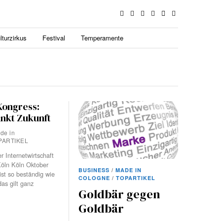
lturzirkus
Festival
Temperamente
Kongress:
nkt Zukunft
de in
PARTIKEL
r Internetwirtschaft
Köln Köln Oktober
BUSINESS
/
MADE IN
ist so beständig wie
COLOGNE
/
TOPARTIKEL
as gilt ganz
Goldbär gegen
Goldbär