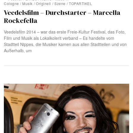
Cologne
/
Musik
/
Originell
/
Szene
/
TOPARTIKEL
Veedelsfilm – Durchstarter – Marcella
Rockefella
Veedelsfilm 2014 – war das erste Freie-Kultur Festival, das Foto,
Film und Musik als Lokalkolerit verband – Es handelte vom
Stadtteil Nippes, die Musiker kamen aus allen Stadtteilen und von
Außerhalb, um