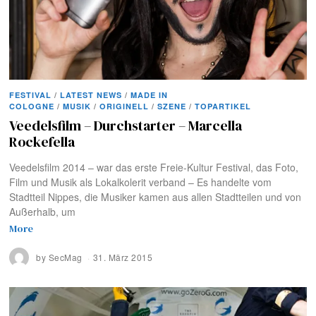
FESTIVAL
/
LATEST NEWS
/
MADE IN
COLOGNE
/
MUSIK
/
ORIGINELL
/
SZENE
/
TOPARTIKEL
Veedelsfilm – Durchstarter – Marcella
Rockefella
Veedelsfilm 2014 – war das erste Freie-Kultur Festival, das Foto,
Film und Musik als Lokalkolerit verband – Es handelte vom
Stadtteil Nippes, die Musiker kamen aus allen Stadtteilen und von
Außerhalb, um
More
by
SecMag
31. März 2015