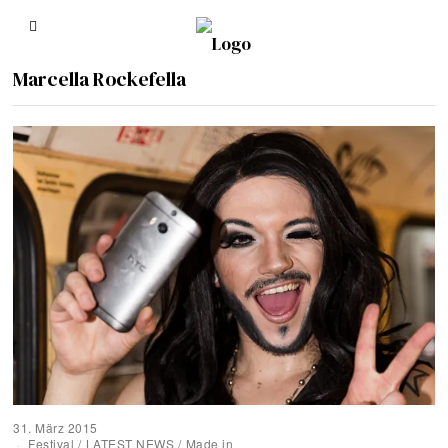
Marcella Rockefella
31. März 2015
Festival
/
LATEST NEWS
/
Made in