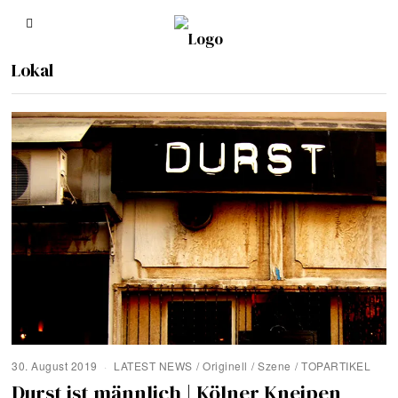
Lokal
30. August 2019
LATEST NEWS
/
Originell
/
Szene
/
TOPARTIKEL
Durst ist männlich | Kölner Kneipen