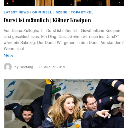
LATEST NEWS
/
ORIGINELL
/
SZENE
/
TOPARTIKEL
Durst ist männlich | Kölner Kneipen
Von Diana Zulfoghari – Durst ist männlich. Gewöhnliche Kneipen
sind geschlechtslos. Ein Ding. Das. „Gehen wir noch ins Durst?“
wäre ein Sakrileg. Der Durst! Wir gehen in den Durst. Verstanden?
Wenn nicht
More
by
SecMag
30. August 2019