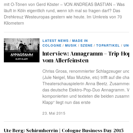
mit O-Tönen von Gerd Köster – VON ANDREAS BASTIAN – Was
läuft in Köln eigentlich rund, wenn ich mal so fragen darf? Das
Drehkreuz Westeuropas gestern wie heute. Im Umkreis von 70
Kilometern
LATEST NEWS
/
MADE IN
COLOGNE
/
MUSIK
/
SZENE
/
TOPARTIKEL
/
UNC
Interview: Annagramm – Trip-Hop 
vom Allerfeinsten
Chriss Gross, renommierter Schlagzeuger und 
(Jule Neigel, Max Mutzke, etc) trifft auf die char
Theaterschauspielerin Anna Beetz. Zusammen b
das deutsche Elektro-Pop-Duo Annagramm. Vie
komponierten und texteten die beiden zusammen
Klapp“ liegt nun das erste
23. Mai 2015
Ute Berg: Schirmherrin | Cologne Business Day 2015