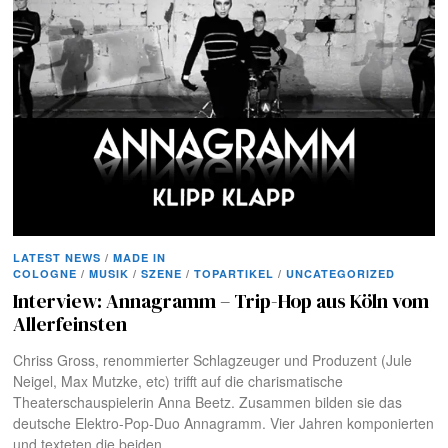
LATEST NEWS
/
MADE IN
COLOGNE
/
MUSIK
/
SZENE
/
TOPARTIKEL
/
UNCATEGORIZED
Interview: Annagramm – Trip-Hop aus Köln vom
Allerfeinsten
Chriss Gross, renommierter Schlagzeuger und Produzent (Jule
Neigel, Max Mutzke, etc) trifft auf die charismatische
Theaterschauspielerin Anna Beetz. Zusammen bilden sie das
deutsche Elektro-Pop-Duo Annagramm. Vier Jahren komponierten
und texteten die beiden