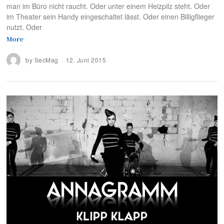
man im Büro nicht raucht. Oder unter einem Heizpilz steht. Oder
im Theater sein Handy eingeschaltet lässt. Oder einen Billigflieger
nutzt. Oder
More
by
SecMag
12. Juni 2015