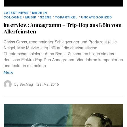
LATEST NEWS
/
MADE IN
COLOGNE
/
MUSIK
/
SZENE
/
TOPARTIKEL
/
UNCATEGORIZED
Interview: Annagramm – Trip-Hop aus Köln vom
Allerfeinsten
Chriss Gross, renommierter Schlagzeuger und Produzent (Jule
Neigel, Max Mutzke, etc) trifft auf die charismatische
Theaterschauspielerin Anna Beetz. Zusammen bilden sie das
deutsche Elektro-Pop-Duo Annagramm. Vier Jahren komponierten
und texteten die beiden
More
by
SecMag
23. Mai 2015