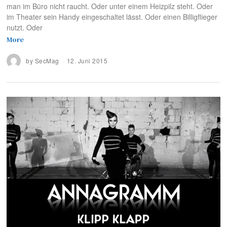
man im Büro nicht raucht. Oder unter einem Heizpilz steht. Oder
im Theater sein Handy eingeschaltet lässt. Oder einen Billigflieger
nutzt. Oder
More
by
SecMag
12. Juni 2015