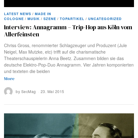
LATEST NEWS
/
MADE IN
COLOGNE
/
MUSIK
/
SZENE
/
TOPARTIKEL
/
UNCATEGORIZED
Interview: Annagramm – Trip-Hop aus Köln vom
Allerfeinsten
Chriss Gross, renommierter Schlagzeuger und Produzent (Jule
Neigel, Max Mutzke, etc) trifft auf die charismatische
Theaterschauspielerin Anna Beetz. Zusammen bilden sie das
deutsche Elektro-Pop-Duo Annagramm. Vier Jahren komponierten
und texteten die beiden
More
by
SecMag
23. Mai 2015