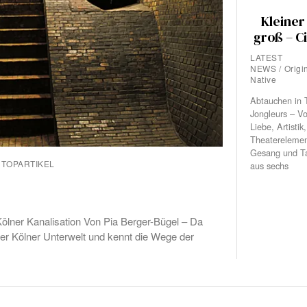
Kleiner
groß – C
LATEST
NEWS
/
Origi
Native
Abtauchen in 
Jongleurs – Vo
Liebe, Artisti
Theaterelemen
Gesang und Ta
TOPARTIKEL
aus sechs
 Kölner Kanalisation Von Pia Berger-Bügel – Da
 der Kölner Unterwelt und kennt die Wege der