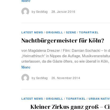
More
by
SecMag
28. Januar 2016
LATEST NEWS
/
ORIGINELL
/
SZENE
/
TOPARTIKEL
Nachtbürgermeister für Köln?
von Magdalena Dreszer / Film: Damian Sochacki – In d
„Heimathirsch“ in Nippes die Auflage, Musikveranstalt
unterlassen, da die Gäste öfters, so wie überall in Köln
More
by
SecMag
26. November 2014
LATEST NEWS
/
ORIGINELL
/
TOPARTIKEL
/
URBAN NATIV
Kleiner Zirkus ganz groß – C