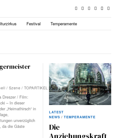
lturzirkus
Festival
Temperamente
germeister
nell
/
Szene
/
TOPARTIKEL
 Dreszer / Film:
ki – In dieser
der „Heimathirsch“ in
LATEST
lage,
NEWS
/
TEMPERAMENTE
ltungen unverzüglich
Die
, da die Gäste
Anziehungskraft