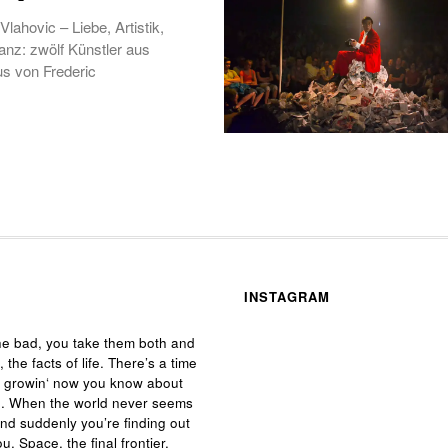
ahovic – Liebe, Artistik,
nz: zwölf Künstler aus
s von Frederic
INSTAGRAM
he bad, you take them both and
, the facts of life. There’s a time
e growin‘ now you know about
 life. When the world never seems
and suddenly you’re finding out
ou. Space, the final frontier.