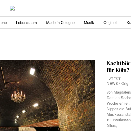
zene
Lebensraum
Made in Cologne
Musik
Originell
Ku
Nachtbür
für Köln?
LATEST
NEWS
/
Origi
von Magdalena
Damian Sochac
Woche erhielt 
Nippes die Auf
Musikveransta
zu unterlassen
öfters,