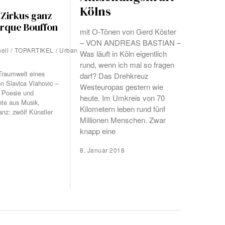
Kölns
 Zirkus ganz
irque Bouffon
mit O-Tönen von Gerd Köster
– VON ANDREAS BASTIAN –
nell
/
TOPARTIKEL
/
Urban
Was läuft in Köln eigentlich
rund, wenn ich mal so fragen
Traumwelt eines
darf? Das Drehkreuz
n Slavica Vlahovic –
Westeuropas gestern wie
k, Poesie und
heute. Im Umkreis von 70
te aus Musik,
Kilometern leben rund fünf
nz: zwölf Künstler
Millionen Menschen. Zwar
knapp eine
8. Januar 2018