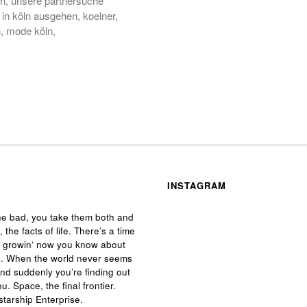
öln, unsere partnersuche
h in köln ausgehen, koelner,
ch, mode köln,
INSTAGRAM
he bad, you take them both and
, the facts of life. There’s a time
e growin‘ now you know about
 life. When the world never seems
and suddenly you’re finding out
ou. Space, the final frontier.
starship Enterprise.