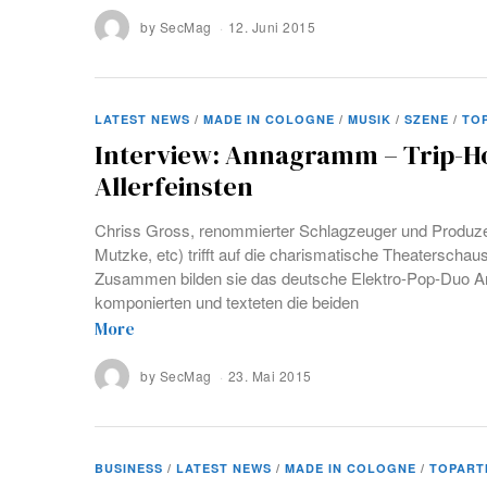
by
SecMag
12. Juni 2015
LATEST NEWS
/
MADE IN COLOGNE
/
MUSIK
/
SZENE
/
TO
Interview: Annagramm – Trip-H
Allerfeinsten
Chriss Gross, renommierter Schlagzeuger und Produze
Mutzke, etc) trifft auf die charismatische Theaterschau
Zusammen bilden sie das deutsche Elektro-Pop-Duo 
komponierten und texteten die beiden
More
by
SecMag
23. Mai 2015
BUSINESS
/
LATEST NEWS
/
MADE IN COLOGNE
/
TOPART