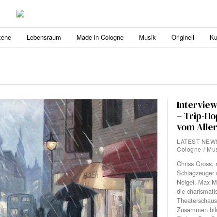
zene
Lebensraum
Made in Cologne
Musik
Originell
Ku
Intervie
– Trip-Ho
vom Aller
LATEST NEW
Cologne
/
Mus
Chriss Gross,
Schlagzeuger 
Neigel, Max Mut
die charismati
Theaterschaus
Zusammen bild