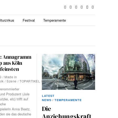
lturzirkus
Festival
Temperamente
w: Annagramm
p aus Köln
feinsten
S
/
Made in
ik
/
Szene
/
TOPARTIKEL
/
Uncategorized
 renommierter
und Produzent (Jule
LATEST
zke, etc) trifft auf
NEWS
/
TEMPERAMENTE
sche
Die
pielerin Anna Beetz.
en sie das deutsche
Anziehungskraft