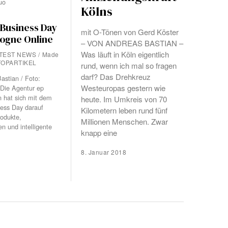
uo
Kölns
Business Day
mit O-Tönen von Gerd Köster
ogne Online
– VON ANDREAS BASTIAN –
Was läuft in Köln eigentlich
TEST NEWS
/
Made
TOPARTIKEL
rund, wenn ich mal so fragen
darf? Das Drehkreuz
astian / Foto:
Westeuropas gestern wie
 Die Agentur ep
 hat sich mit dem
heute. Im Umkreis von 70
ess Day darauf
Kilometern leben rund fünf
rodukte,
Millionen Menschen. Zwar
en und intelligente
knapp eine
8. Januar 2018