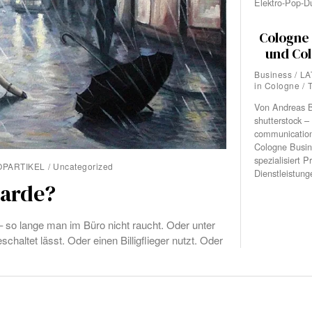
Elektro-Pop-D
Cologne 
und Col
Business
/
LA
in Cologne
/
Von Andreas B
shutterstock –
communication
Cologne Busin
spezialisiert P
OPARTIKEL
/
Uncategorized
Dienstleistung
garde?
 – so lange man im Büro nicht raucht. Oder unter
haltet lässt. Oder einen Billigflieger nutzt. Oder