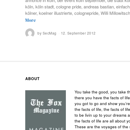
annonce in köln, der event köln september, die stadt k
köln, köln stadt, cologne pride, andreas bastian, einfac
kölner, koelner illustrierte, colognepride, Willi Millowits
More
by
SecMag
12. September 2012
ABOUT
You take the good, you take t
there you have the facts of life
you got to go and show you’r
the facts of life, the facts of
to be livin up to your dreams 
the facts of life are all about y
These are the voyages of the 